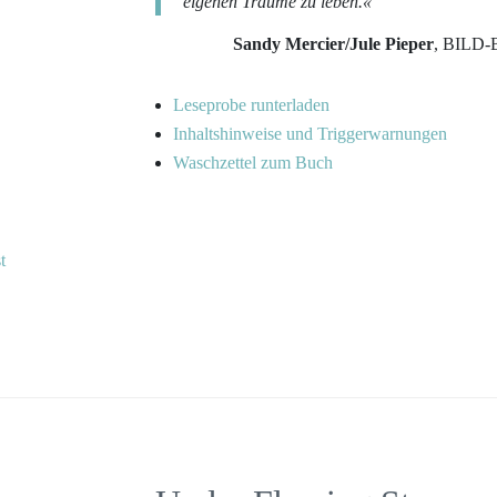
eigenen Träume zu leben.«
Sandy Mercier/Jule Pieper
,
BILD-Be
Leseprobe runterladen
Inhaltshinweise und Triggerwarnungen
Waschzettel zum Buch
t