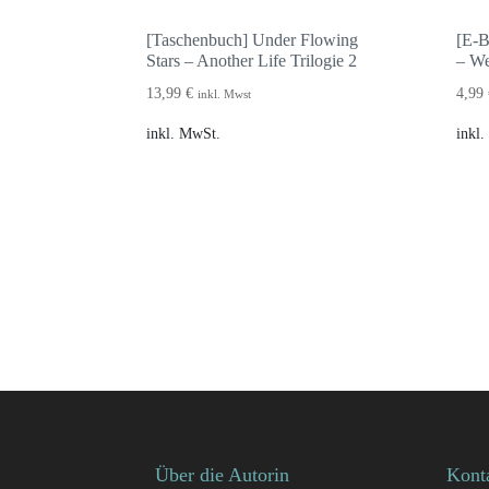
[Taschenbuch] Under Flowing
[E-B
Stars – Another Life Trilogie 2
– We
13,99
€
4,99
inkl. Mwst
inkl. MwSt.
inkl
Über die Autorin
Kont