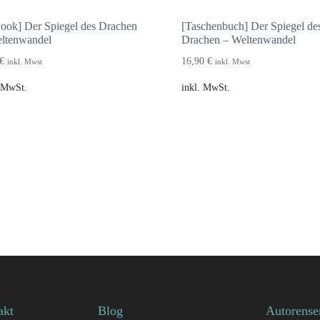
ook] Der Spiegel des Drachen
[Taschenbuch] Der Spiegel de
ltenwandel
Drachen – Weltenwandel
€
16,90
€
inkl. Mwst
inkl. Mwst
. MwSt.
inkl. MwSt.
akt
Blog
Autorense