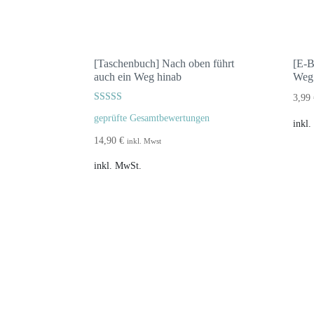
[Taschenbuch] Nach oben führt
[E-B
auch ein Weg hinab
Weg
3,99
Bewertet mit
geprüfte Gesamtbewertungen
5.00
inkl
von 5
14,90
€
inkl. Mwst
inkl. MwSt.