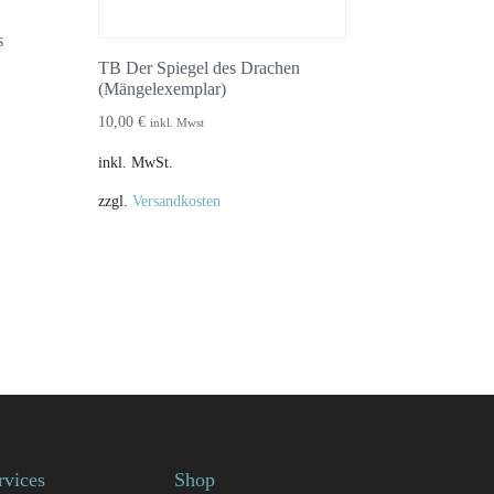
s
TB Der Spiegel des Drachen
(Mängelexemplar)
10,00
€
inkl. Mwst
inkl. MwSt.
zzgl.
Versandkosten
rvices
Shop