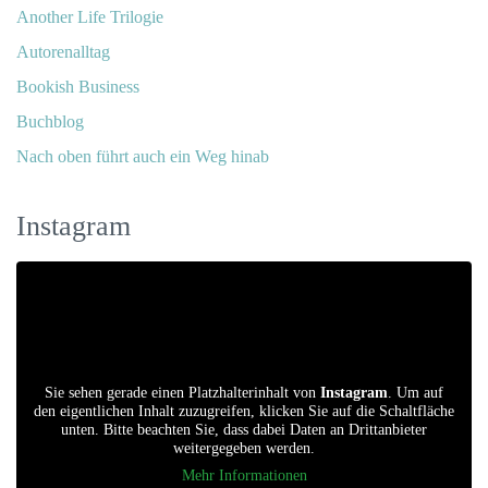
Another Life Trilogie
Autorenalltag
Bookish Business
Buchblog
Nach oben führt auch ein Weg hinab
Instagram
Sie sehen gerade einen Platzhalterinhalt von
Instagram
. Um auf
den eigentlichen Inhalt zuzugreifen, klicken Sie auf die Schaltfläche
unten. Bitte beachten Sie, dass dabei Daten an Drittanbieter
weitergegeben werden.
Mehr Informationen