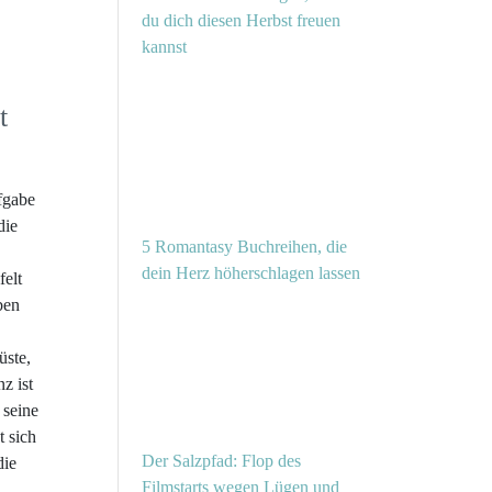
du dich diesen Herbst freuen
kannst
t
ufgabe
die
5 Romantasy Buchreihen, die
dein Herz höherschlagen lassen
felt
ben
üste,
z ist
 seine
 sich
Der Salzpfad: Flop des
die
Filmstarts wegen Lügen und