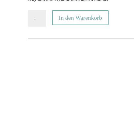
[Taschenbuch]
In den Warenkorb
Das
Spiel
der
Flammen
–
Band
3
Menge