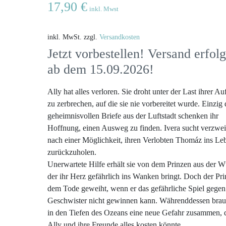
17,90
€
inkl. Mwst
inkl. MwSt.
zzgl.
Versandkosten
Jetzt vorbestellen! Versand erfolg
ab dem 15.09.2026!
Ally hat alles verloren. Sie droht unter der Last ihrer A
zu zerbrechen, auf die sie nie vorbereitet wurde. Einzig 
geheimnisvollen Briefe aus der Luftstadt schenken ihr
Hoffnung, einen Ausweg zu finden. Ivera sucht verzwei
nach einer Möglichkeit, ihren Verlobten Thomáz ins Le
zurückzuholen.
Unerwartete Hilfe erhält sie von dem Prinzen aus der W
der ihr Herz gefährlich ins Wanken bringt. Doch der Prin
dem Tode geweiht, wenn er das gefährliche Spiel gegen
Geschwister nicht gewinnen kann. Währenddessen braut
in den Tiefen des Ozeans eine neue Gefahr zusammen, 
Ally und ihre Freunde alles kosten könnte.