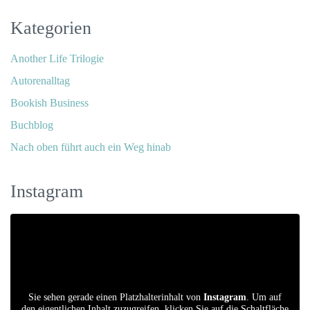
Kategorien
Another Life Trilogie
Autorenalltag
Bookish Business
Buchblog
Nach oben führt auch ein Weg hinab
Instagram
Sie sehen gerade einen Platzhalterinhalt von
Instagram
. Um auf
den eigentlichen Inhalt zuzugreifen, klicken Sie auf die Schaltfläche