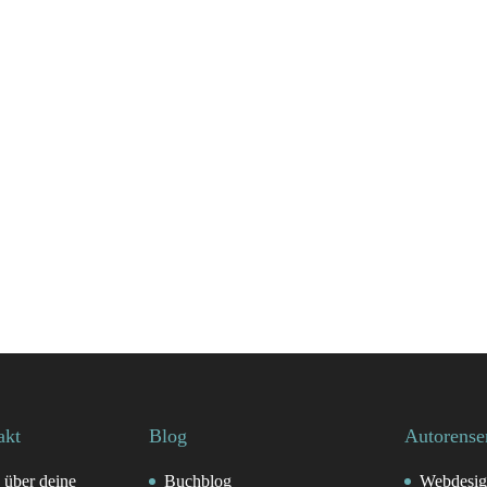
akt
Blog
Autorense
 über deine
Buchblog
Webdesig