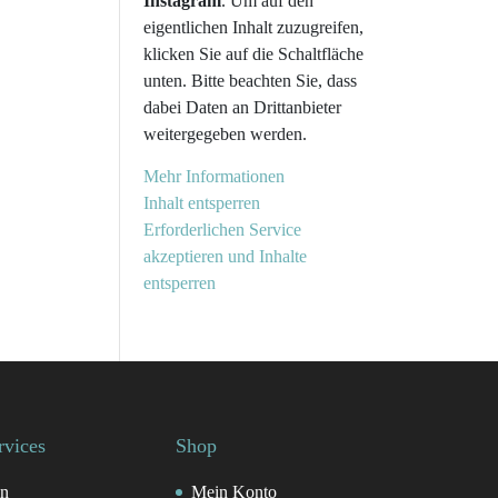
Instagram
. Um auf den
eigentlichen Inhalt zuzugreifen,
klicken Sie auf die Schaltfläche
unten. Bitte beachten Sie, dass
dabei Daten an Drittanbieter
weitergegeben werden.
Mehr Informationen
Inhalt entsperren
Erforderlichen Service
akzeptieren und Inhalte
entsperren
rvices
Shop
n
Mein Konto